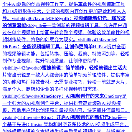
个由AI驱动的创意视频工作室，提供革命性的视频编辑工具
和3D虚拟形象技术，让您的视频内容创作更加高效和引人入
胜。
visibility
467
favorite
0
EbSynth：视频编辑新纪元，释放您
的创意潜能
EbSynth是一款创新的视频编辑工具，允许用户通
过在单个视频帧上绘画来转变整个视频。体验这款革命性的视
频制作软件，将您的创意变为现实。
visibility
415
favorite
0
HitPaw：全能视频编辑工具，让创作更简单
HitPaw提供全面
的视频编辑功能，包括转换、压缩、裁剪、特效添加等。轻松
制作专业视频，提升视频质量，让创作更简单。
visibility
442
favorite
0
蜜蜂剪辑：简单操作，轻松剪辑出生活大
片
蜜蜂剪辑是一款人人都会用的简单视频剪辑软件，提供丰富
的功能和热门特效素材。无需专业技巧，轻松一剪就是大片，
满足个人、商店和企业的多样化视频剪辑需求。
visibility
545
favorite
0
OneStory：AI视频创作的未来
OneStory是
一个强大的AI视频创作平台，提供抖音高赞爆款AI视频模
板，帮助用户轻松创建高质量视频内容，快速抓住流量风口。
visibility
514
favorite
0
Etna：开启AI视频创作的新纪元
Etna是一
个基于先进Diffusion架构和时空卷积技术的AI视频生成平台，
能够根据简短的文本描述生成高质量的视频内容，分辨率达