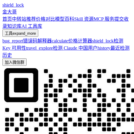
shield_lock
金大哥
首页
中转站推荐
价格对比
模型百科
Skill 资源
MCP 服务
提交收
录
知识库
AI 工具库
工具
expand_more
bug_report
错误码解释器
calculate
价格计算器
shield_lock
检测
Key 可用性
travel_explore
检测 Claude 中国用户
history
最近检测
历史
加入微信群