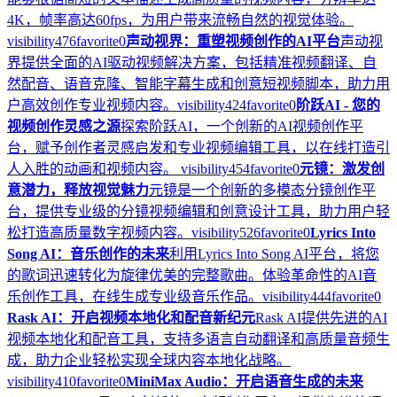
4K，帧率高达60fps，为用户带来流畅自然的视觉体验。
visibility
476
favorite
0
声动视界：重塑视频创作的AI平台
声动视
界提供全面的AI驱动视频解决方案，包括精准视频翻译、自
然配音、语音克隆、智能字幕生成和创意短视频脚本，助力用
户高效创作专业视频内容。
visibility
424
favorite
0
阶跃AI - 您的
视频创作灵感之源
探索阶跃AI，一个创新的AI视频创作平
台，赋予创作者灵感启发和专业视频编辑工具，以在线打造引
人入胜的动画和视频内容。
visibility
454
favorite
0
元镜：激发创
意潜力，释放视觉魅力
元镜是一个创新的多模态分镜创作平
台，提供专业级的分镜视频编辑和创意设计工具，助力用户轻
松打造高质量数字视频内容。
visibility
526
favorite
0
Lyrics Into
Song AI：音乐创作的未来
利用Lyrics Into Song AI平台，将您
的歌词迅速转化为旋律优美的完整歌曲。体验革命性的AI音
乐创作工具，在线生成专业级音乐作品。
visibility
444
favorite
0
Rask AI：开启视频本地化和配音新纪元
Rask AI提供先进的AI
视频本地化和配音工具，支持多语言自动翻译和高质量音频生
成，助力企业轻松实现全球内容本地化战略。
visibility
410
favorite
0
MiniMax Audio：开启语音生成的未来