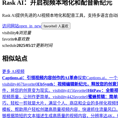
Rask AI：开启视频本地化和配音新纪元
Rask AI提供先进的AI视频本地化和配音工具，支持多语
访问网站
open_in_new
favorite
0 人喜欢
visibility
0
浏览量
favorite
0
喜欢数
schedule
2025/05/27
更新时间
相似站点
更多
AI视频
Captions.ai：引领视频内容创作的AI革命
探索Captions
visibility
467
favorite
0
EbSynth：视频编辑新纪元，释放您的创意
件，将您的创意变为现实。
visibility
415
favorite
0
HitPaw：全
视频质量，让创作更简单。
visibility
442
favorite
0
蜜蜂剪辑：简单
巧，轻松一剪就是大片，满足个人、商店和企业的多样化视频
模板，帮助用户轻松创建高质量视频内容，快速抓住流量风口
够根据简短的文本描述生成高质量的视频内容，分辨率达4K，帧