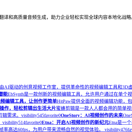
言自动翻译和高质量音频生成，助力企业轻松实现全球内容本地化战略
.ai，一个由AI驱动的创意视频工作室，提供革命性的视频编辑工具
潜能
EbSynth是一款创新的视频编辑工具，允许用户通过在单
能视频编辑工具，让创作更简单
HitPaw提供全面的视频编辑功能
操作，轻松剪辑出生活大片
蜜蜂剪辑是一款人人都会用的简单视
剪辑需求。
visibility
545
favorite
0
OneStory：AI视频创作的未来
On
。
visibility
514
favorite
0
Etna：开启AI视频创作的新纪元
Etna是一
率高达60fps，为用户带来流畅自然的视觉体验。
visibility
476
fa