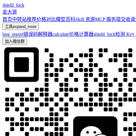
shield_lock
金大哥
首页
中转站推荐
价格对比
模型百科
Skill 资源
MCP 服务
提交收录
工具
expand_more
bug_report
错误码解释器
calculate
价格计算器
shield_lock
检测 Ke
加入微信群