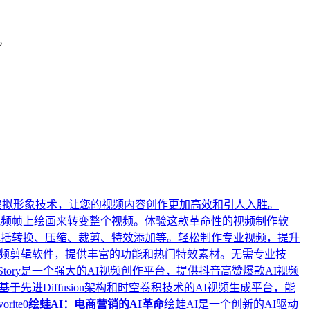
。
和3D虚拟形象技术，让您的视频内容创作更加高效和引人入胜。
个视频帧上绘画来转变整个视频。体验这款革命性的视频制作软
，包括转换、压缩、裁剪、特效添加等。轻松制作专业视频，提升
频剪辑软件，提供丰富的功能和热门特效素材。无需专业技
eStory是一个强大的AI视频创作平台，提供抖音高赞爆款AI视频
个基于先进Diffusion架构和时空卷积技术的AI视频生成平台，能
vorite
0
绘蛙AI：电商营销的AI革命
绘蛙AI是一个创新的AI驱动