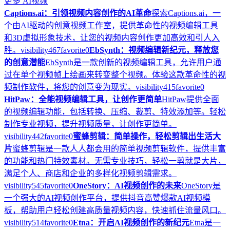
更多
AI视频
Captions.ai：引领视频内容创作的AI革命
探索Captions.ai，一
个由AI驱动的创意视频工作室，提供革命性的视频编辑工具
和3D虚拟形象技术，让您的视频内容创作更加高效和引人入
胜。
visibility
467
favorite
0
EbSynth：视频编辑新纪元，释放您
的创意潜能
EbSynth是一款创新的视频编辑工具，允许用户通
过在单个视频帧上绘画来转变整个视频。体验这款革命性的视
频制作软件，将您的创意变为现实。
visibility
415
favorite
0
HitPaw：全能视频编辑工具，让创作更简单
HitPaw提供全面
的视频编辑功能，包括转换、压缩、裁剪、特效添加等。轻松
制作专业视频，提升视频质量，让创作更简单。
visibility
442
favorite
0
蜜蜂剪辑：简单操作，轻松剪辑出生活大
片
蜜蜂剪辑是一款人人都会用的简单视频剪辑软件，提供丰富
的功能和热门特效素材。无需专业技巧，轻松一剪就是大片，
满足个人、商店和企业的多样化视频剪辑需求。
visibility
545
favorite
0
OneStory：AI视频创作的未来
OneStory是
一个强大的AI视频创作平台，提供抖音高赞爆款AI视频模
板，帮助用户轻松创建高质量视频内容，快速抓住流量风口。
visibility
514
favorite
0
Etna：开启AI视频创作的新纪元
Etna是一