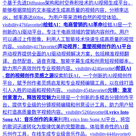
个基于先进Diffusion架构和时空卷积技术的AI视频生成平台，
能够根据简短的文本描述生成高质量的视频内容，分辨率达
4K，帧率高达60fps，为用户带来流畅自然的视觉体验。
visibility
476
favorite
0
绘蛙AI：电商营销的AI革命
绘蛙AI是一个
创新的AI驱动平台，专注于电商领域的营销内容创作。用户
可以通过上传图像，利用人工智能技术快速生成高质量的视觉
内容。
visibility
417
favorite
0
声动视界：重塑视频创作的AI平台
声动视界提供全面的AI驱动视频解决方案，包括精准视频翻
译、自然配音、语音克隆、智能字幕生成和创意短视频脚本，
助力用户高效创作专业视频内容。
visibility
424
favorite
0
阶跃AI
- 您的视频创作灵感之源
探索阶跃AI，一个创新的AI视频创作
平台，赋予创作者灵感启发和专业视频编辑工具，以在线打造
引人入胜的动画和视频内容。
visibility
454
favorite
0
元镜：激发
创意潜力，释放视觉魅力
元镜是一个创新的多模态分镜创作平
台，提供专业级的分镜视频编辑和创意设计工具，助力用户轻
松打造高质量数字视频内容。
visibility
526
favorite
0
Lyrics Into
Song AI：音乐创作的未来
利用Lyrics Into Song AI平台，将您
的歌词迅速转化为旋律优美的完整歌曲。体验革命性的AI音
乐创作工具，在线生成专业级音乐作品。
visibility
444
favorite
0