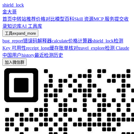
shield_lock
金大哥
首页
中转站推荐
价格对比
模型百科
Skill 资源
MCP 服务
提交收
录
知识库
AI 工具库
工具
expand_more
bug_report
错误码解释器
calculate
价格计算器
shield_lock
检测
Key 可用性
receipt_long
缓存账单核对
travel_explore
检测 Claude
中国用户
history
最近检测历史
加入微信群