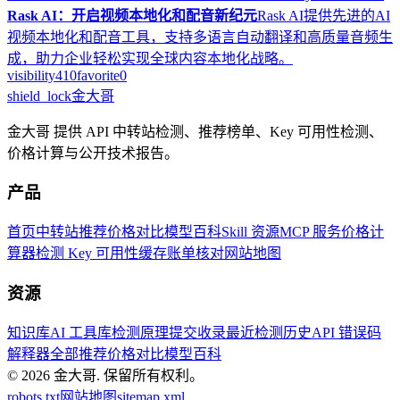
Rask AI：开启视频本地化和配音新纪元
Rask AI提供先进的AI
视频本地化和配音工具，支持多语言自动翻译和高质量音频生
成，助力企业轻松实现全球内容本地化战略。
visibility
410
favorite
0
shield_lock
金大哥
金大哥 提供 API 中转站检测、推荐榜单、Key 可用性检测、
价格计算与公开技术报告。
产品
首页
中转站推荐
价格对比
模型百科
Skill 资源
MCP 服务
价格计
算器
检测 Key 可用性
缓存账单核对
网站地图
资源
知识库
AI 工具库
检测原理
提交收录
最近检测历史
API 错误码
解释器
全部推荐
价格对比
模型百科
© 2026
金大哥
.
保留所有权利。
robots.txt
网站地图
sitemap.xml