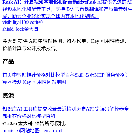
Rask AI：开启视频本地化和配音新纪元
Rask AI提供先进的AI
视频本地化和配音工具，支持多语言自动翻译和高质量音频生
成，助力企业轻松实现全球内容本地化战略。
visibility
410
favorite
0
shield_lock
金大哥
金大哥 提供 API 中转站检测、推荐榜单、Key 可用性检测、
价格计算与公开技术报告。
产品
首页
中转站推荐
价格对比
模型百科
Skill 资源
MCP 服务
价格计
算器
检测 Key 可用性
网站地图
资源
知识库
AI 工具库
提交收录
最近检测历史
API 错误码解释器
全
部推荐
价格对比
模型百科
© 2026
金大哥
.
保留所有权利。
robots.txt
网站地图
sitemap.xml