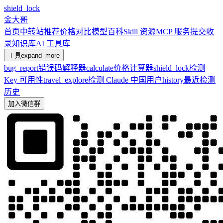
shield_lock
金大哥
首页
中转站推荐
价格对比
模型百科
Skill 资源
MCP 服务
提交收
录
知识库
AI 工具库
工具
expand_more
bug_report
错误码解释器
calculate
价格计算器
shield_lock
检测
Key 可用性
travel_explore
检测 Claude 中国用户
history
最近检测
历史
加入微信群