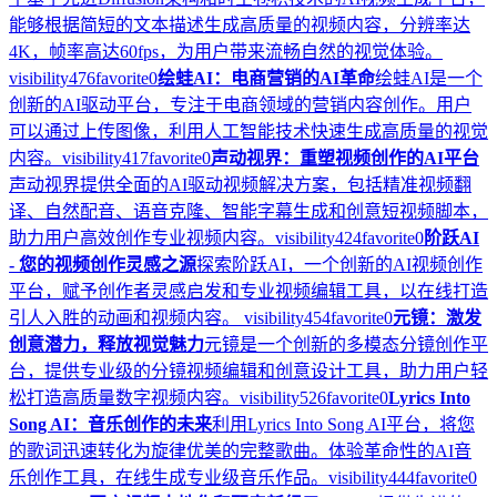
能够根据简短的文本描述生成高质量的视频内容，分辨率达
4K，帧率高达60fps，为用户带来流畅自然的视觉体验。
visibility
476
favorite
0
绘蛙AI：电商营销的AI革命
绘蛙AI是一个
创新的AI驱动平台，专注于电商领域的营销内容创作。用户
可以通过上传图像，利用人工智能技术快速生成高质量的视觉
内容。
visibility
417
favorite
0
声动视界：重塑视频创作的AI平台
声动视界提供全面的AI驱动视频解决方案，包括精准视频翻
译、自然配音、语音克隆、智能字幕生成和创意短视频脚本，
助力用户高效创作专业视频内容。
visibility
424
favorite
0
阶跃AI
- 您的视频创作灵感之源
探索阶跃AI，一个创新的AI视频创作
平台，赋予创作者灵感启发和专业视频编辑工具，以在线打造
引人入胜的动画和视频内容。
visibility
454
favorite
0
元镜：激发
创意潜力，释放视觉魅力
元镜是一个创新的多模态分镜创作平
台，提供专业级的分镜视频编辑和创意设计工具，助力用户轻
松打造高质量数字视频内容。
visibility
526
favorite
0
Lyrics Into
Song AI：音乐创作的未来
利用Lyrics Into Song AI平台，将您
的歌词迅速转化为旋律优美的完整歌曲。体验革命性的AI音
乐创作工具，在线生成专业级音乐作品。
visibility
444
favorite
0