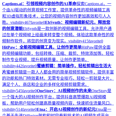
Captions.ai：引领视频内容创作的AI革命
探索Captions.ai，一
个由AI驱动的创意视频工作室，提供革命性的视频编辑工具
和3D虚拟形象技术，让您的视频内容创作更加高效和引人入
胜。
visibility
467
favorite
0
EbSynth：视频编辑新纪元，释放您
的创意潜能
EbSynth是一款创新的视频编辑工具，允许用户通
过在单个视频帧上绘画来转变整个视频。体验这款革命性的视
频制作软件，将您的创意变为现实。
visibility
415
favorite
0
HitPaw：全能视频编辑工具，让创作更简单
HitPaw提供全面
的视频编辑功能，包括转换、压缩、裁剪、特效添加等。轻松
制作专业视频，提升视频质量，让创作更简单。
visibility
442
favorite
0
蜜蜂剪辑：简单操作，轻松剪辑出生活大
片
蜜蜂剪辑是一款人人都会用的简单视频剪辑软件，提供丰富
的功能和热门特效素材。无需专业技巧，轻松一剪就是大片，
满足个人、商店和企业的多样化视频剪辑需求。
visibility
545
favorite
0
OneStory：AI视频创作的未来
OneStory是
一个强大的AI视频创作平台，提供抖音高赞爆款AI视频模
板，帮助用户轻松创建高质量视频内容，快速抓住流量风口。
visibility
514
favorite
0
Etna：开启AI视频创作的新纪元
Etna是一
个基于先进Diffusion架构和时空卷积技术的AI视频生成平台，