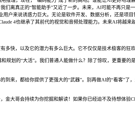
用推理，现在，“编码能力”成了新的高地。谁能让AI更好地理
破，意味着我们离真正的“智能助手”又近了一步。未来，AI可能不再
企业用户来说诱惑力巨大。无论是软件开发、数据分析，还是项目管理
Claude 4也继承了其前代的视觉和音频处理能力。未来AI将越
迭代速度有多快，以及它的潜力有多么巨大。它不仅仅是技术极客的
逻辑和规划的“大活”。我们普通人能做什么？除了惊叹，更重要的
e 4的到来，都给你提供了更强大的“武器”。别再做AI的“看客
用场景，金大哥会持续为你挖掘和解读！如果你已经迫不及待想体验Cl