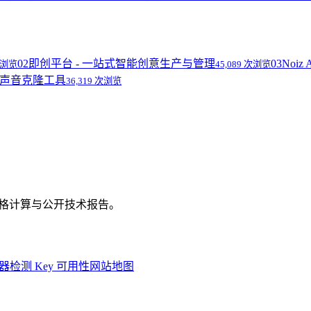
02
即创平台 - 一站式智能创意生产与管理
03
Noi
 次浏览
45,089 次浏览
语音和声音克隆工具
36,319 次浏览
、价格计算与公开技术报告。
器
检测 Key 可用性
网站地图