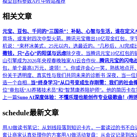
模型百科参数
API 中转站推荐
相关文章
元宝、豆包、千问的“三国杀”：补贴、心智与生活，谁在定义A
育场，或发射四次中型火箭。腾讯元宝撒出10亿现金红包，字节豆
机说：“来杯冰美式，25元以内，选最近的。”几秒后，AI完成
撒钱，只“占心”的阳谋与远虑
除夕夜，当腾讯元宝10亿红包的
山引擎成为2026年央视春晚独家AI云合作伙...
腾讯元宝的闪电战
包，单个最高1万元，速领！”。你或许会心一笑，熟练地点开、
份关于透明度、真实性与我们共同未来的诊断书 深夜，当一位
造一个自相...
当“终身学习”从口号变成生存刚需：我们的社会
位”竟包括“AI养猪技术员”和“智慧康养陪护师”。他的简历卡在第
上一篇
Suno AI深度体验：不懂乐理也能创作专业级歌曲！(附热门
schedule
最新文章
用AI做读书笔记：从划线段落到知识卡片，一套读过的书不白
套让商家认真处理你的方案
用AI做活动复盘：从会议记录到