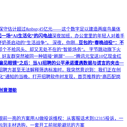
保守估计超过&nbsp;45亿元——这个数字足以建造两座鸟巢体
一场“AI生活化”的闪电战
深夜加班，办公室里的年轻人对着手
茶启动的“生活战争”。 深夜，你刚...
豆包的“春晚战役”：不
个不抢风头、却又无处不在的“智能场务”。 字节跳动旗下火
好友群突然被同一种链接“刷屏”——“腾讯元宝送10亿现金红
偏见眼镜”之后：当AI招聘的公平承诺遭遇数据与谎言的夹击
一
而招聘方甚至无法解释筛选标准时，我突然意识到：我们正在创
化”通知的当晚，打开招聘软件时发现，首页推荐的“高匹配岗
放创意潜能
眼前一亮的方案
用AI做投诉维权：从客服话术到12315投诉，一
全包到主材选购，一套开工前就能避坑的方案