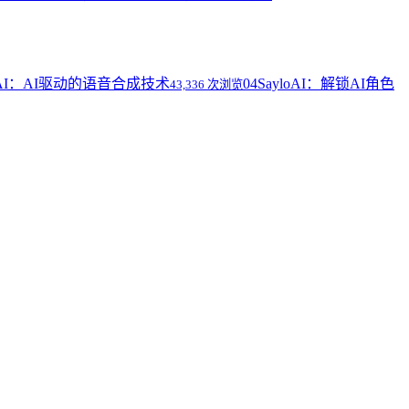
z AI：AI驱动的语音合成技术
04
SayloAI：解锁AI角色
43,336 次浏览