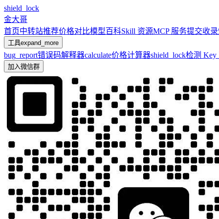
shield_lock
金大哥
首页
中转站推荐
价格对比
模型百科
Skill 资源
MCP 服务
提交收录
工具
expand_more
bug_report
错误码解释器
calculate
价格计算器
shield_lock
检测 Ke
加入微信群