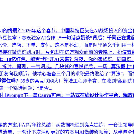
I的终局？
2026年这个春节，中国科技巨头在AI战场投入的资金
包拿下春晚独家AI合作...
“一句话点奶茶”背后：千问正在发起
比价、选店、下单、支付。这不是科幻，而是阿里通义千问用一杯奶
链接在微信群刷屏时，豆包却在亿万观众面前的春晚上，扮演着那
：10亿红包，能否“炸”开AI未来？
深夜，你的家族群、同事群、
拆封、提现，一气呵成。几块钱的喜悦背后，一场...
算法戴上“
朋友向我倾诉，他精心准备三个月的求职最终败给了“算法”，
撑得住吗？
35岁的某互联网大厂算法工程师李睿，在收到“组织优
一个筛选问题：“是否...
Prompt)
下一篇
Canva可画：一站式在线设计协作平台，释
读的方案
用AI写年终总结：从数据梳理到亮点提炼，一套让领导
改进清单，一套让下次活动更好的方案
用AI做装修预算：从半包