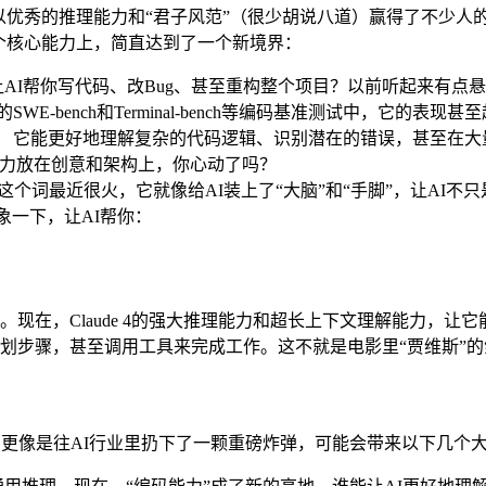
象，它们以优秀的推理能力和“君子风范”（很少胡说八道）赢得了不少人的心
两个核心能力上，简直达到了一个新境界：
AI帮你写代码、改Bug、甚至重构整个项目？以前听起来有点悬，
在专业的SWE-bench和Terminal-bench等编码基准测试中
。 它能更好地理解复杂的代码逻辑、识别潜在的错误，甚至在
精力放在创意和架构上，你心动了吗？
ent”这个词最近很火，它就像给AI装上了“大脑”和“手脚”，让AI不
象一下，让AI帮你：
现在，Claude 4的强大推理能力和超长上下文理解能力，让
划步骤，甚至调用工具来完成工作。这不就是电影里“贾维斯”的
次升级，它更像是往AI行业里扔下了一颗重磅炸弹，可能会带来以下几个