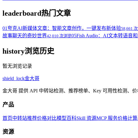
leaderboard
热门文章
01
夸克AI新媒体文章：智能文章创作，一键发布新体验
58,661
故事聊天的奇妙世界
05
Fish Audio：AI文本转
42,010 次浏览
history
浏览历史
暂无浏览记录
shield_lock
金大哥
金大哥 提供 API 中转站检测、推荐榜单、Key 可用性检测
产品
首页
中转站推荐
价格对比
模型百科
Skill 资源
MCP 服务
价格计算
资源