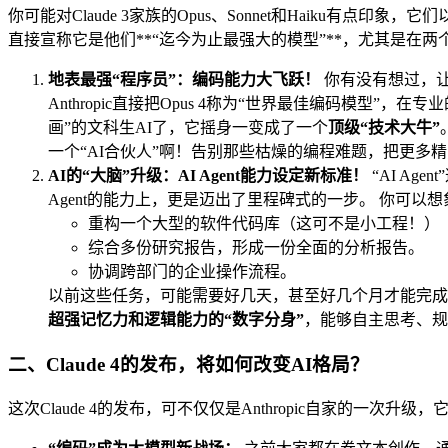
你可能对Claude 3家族的Opus、Sonnet和Haiku有点印
直接宣称它是他们**“迄今为止最强大的模型”**，尤其是在
地表最强“程序员”：编码能力大飞跃！
你有没有想过，让
Anthropic直接把Opus 4称为“世界最佳编码模型”，
画”的文科生AI了，它摇身一变成了一个
顶级“技术大牛”
一个“AI合伙人”啊！告别那些枯燥的编程难题，把更多
AI的“大脑”升级：AI Agent能力设定新标准！
“AI Ag
Agent的能力上，更是迈出了里程碑式的一步。 你可以想
重构一个大型的软件代码库（这可不是小工程！）
综合多份研究报告，形成一份全面的分析报告。
协调跨部门的企业操作流程。
以前这些任务，可能需要好几天，甚至好几个月才能完成。
超强记忆力和逻辑能力的“数字分身”
，能够自主思考、规
二、Claude 4的发布，将如何改变AI格局？
这次Claude 4的发布，可不仅仅是Anthropic自家的一