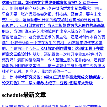
这些AI工具，如何把文字描述变成宣传海报？》
深夜十一
点，创业团队的产品经理小李在微信群发出紧急需求：“明天
早会需要一张产品发布会海报，科技感、蓝色调、要有未来
感！”过去，这意味着设计师的熬夜加班或高昂的外包费用。
而现在，小...
AI创意伙伴：当人工智能成为艺术创作的新画笔
朋友，当你听说AI在艺术领域创作出令人惊叹的作品时，是
否曾暗自思忖：这究竟是艺术的民主化，还是对创作本身的亵
渎？ 让我告诉你一个正在发生的真相：AI不是来取代艺术家
的，而是为每个心怀...
《AI与3D创作碰撞：这4款工具正在重
新定义三维设计》
朋友，还记得第一次打开专业3D软件时的
感受吗？满屏的复杂菜单、令人望而生畏的拓扑结构、还有那
动辄数小时的渲染等待——这一切都让三维创作成了少数技术
精英的专利。 但今天，我想告诉你一个...
上一篇
《学术研究必备：6款AI工具助你高效完成文献综述与
论文润色》
下一篇
AI爆改太绝了！豆包P图迎来大升级
schedule
最新文章
用AI做读书笔记：从划线段落到知识卡片，一套读过的书不