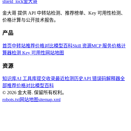
shield_lock
金大哥
金大哥 提供 API 中转站检测、推荐榜单、Key 可用性检测、
价格计算与公开技术报告。
产品
首页
中转站推荐
价格对比
模型百科
Skill 资源
MCP 服务
价格计
算器
检测 Key 可用性
网站地图
资源
知识库
AI 工具库
提交收录
最近检测历史
API 错误码解释器
全
部推荐
价格对比
模型百科
© 2026
金大哥
.
保留所有权利。
robots.txt
网站地图
sitemap.xml