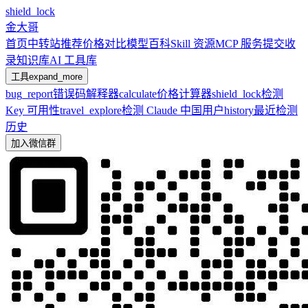
shield_lock
金大哥
首页
中转站推荐
价格对比
模型百科
Skill 资源
MCP 服务
提交收
录
知识库
AI 工具库
工具
expand_more
bug_report
错误码解释器
calculate
价格计算器
shield_lock
检测
Key 可用性
travel_explore
检测 Claude 中国用户
history
最近检测
历史
加入微信群