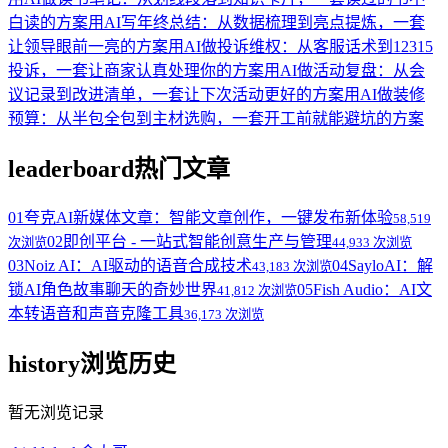
白读的方案
用AI写年终总结：从数据梳理到亮点提炼，一套
让领导眼前一亮的方案
用AI做投诉维权：从客服话术到12315
投诉，一套让商家认真处理你的方案
用AI做活动复盘：从会
议记录到改进清单，一套让下次活动更好的方案
用AI做装修
预算：从半包全包到主材选购，一套开工前就能避坑的方案
leaderboard
热门文章
01
夸克AI新媒体文章：智能文章创作，一键发布新体验
58,519
02
即创平台 - 一站式智能创意生产与管理
次浏览
44,933 次浏览
03
Noiz AI：AI驱动的语音合成技术
04
SayloAI：解
43,183 次浏览
锁AI角色故事聊天的奇妙世界
05
Fish Audio：AI文
41,812 次浏览
本转语音和声音克隆工具
36,173 次浏览
history
浏览历史
暂无浏览记录