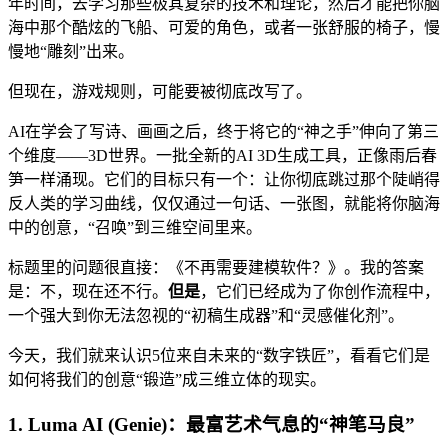
年时间，去学习那些极其复杂的技术和理论，然后才能把你脑
海中那个酷炫的飞船、可爱的角色，或者一张舒服的椅子，慢
慢地“雕刻”出来。
但现在，游戏规则，可能要被彻底改写了。
AI在学会了写诗、画画之后，终于将它的“神之手”伸向了第三
个维度——3D世界。一批全新的AI 3D生成工具，正像雨后春
笋一样涌现。它们的目标只有一个：让你彻底跳过那个陡峭得
反人类的学习曲线，仅仅通过一句话、一张图，就能将你脑海
中的创意，“召唤”到三维空间里来。
标题里的问题很直接：《不再需要建模软件？》。我的答案
是：不，现在还不行。
但是
，它们已经成为了你创作流程中，
一个强大到你无法忽视的“初稿生成器”和“灵感催化剂”。
今天，我们就来认识5位来自未来的“数字铁匠”，看看它们是
如何将我们的创意“锻造”成三维立体的现实。
1. Luma AI (Genie)：最富艺术气息的“神笔马良”