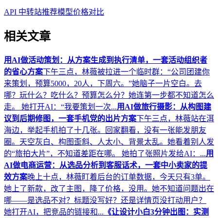
API 中转站推荐
模型价格对比
相关文章
用AI做活动策划：从方案生成到执行清单，一套活动组织者
的省心方案
下午三点，林薇被拉进一个临时群：“公司团建你
来策划，预算5000，20人，下周六。”她脑子一片空白。去
哪？玩什么？吃什么？预算怎么分？她连第一步都不知道怎么
走。 她打开AI：“我要策划一次...
用AI做旅行摄影：从构图建
议到后期修图，一套手机党的出片方案
下午三点，林薇站在洱
海边，举起手机拍了十几张。回家翻看，没有一张能发朋友
圈。天空灰白、构图歪斜、人太小、背景太乱。她看着别人发
的“旅拍大片”，不知道差距在哪。 她拍了张照片发给AI：...
用
AI做电商运营：从选品分析到客服话术，一套中小卖家的提
效方案
晚上十点，林薇盯着后台的订单数据，今天只有3单。
她上了新款，改了主图，降了价格，没用。她不知道问题出在
哪——是选品不对？标题没写好？还是详情页没打动用户？
她打开AI，把竞品的链接和...
《让设计小白3分钟出图：实测