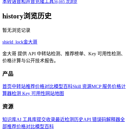
本转语音和声音克隆工具
36,085 次浏览
history
浏览历史
暂无浏览记录
shield_lock
金大哥
金大哥 提供 API 中转站检测、推荐榜单、Key 可用性检测、
价格计算与公开技术报告。
产品
首页
中转站推荐
价格对比
模型百科
Skill 资源
MCP 服务
价格计
算器
检测 Key 可用性
网站地图
资源
知识库
AI 工具库
提交收录
最近检测历史
API 错误码解释器
全
部推荐
价格对比
模型百科