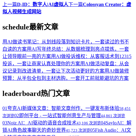
上一篇
D-ID：数字人|AI虚拟人
下一篇
Colossyan Creator：虚
拟人视频生成网站
schedule
最新文章
用AI做读书笔记：从划线段落到知识卡片，一套读过的书不
白读的方案
用AI写年终总结：从数据梳理到亮点提炼，一套
让领导眼前一亮的方案
用AI做投诉维权：从客服话术到12315
投诉，一套让商家认真处理你的方案
用AI做活动复盘：从会
议记录到改进清单，一套让下次活动更好的方案
用AI做装修
预算：从半包全包到主材选购，一套开工前就能避坑的方案
leaderboard
热门文章
01
夸克AI新媒体文章：智能文章创作，一键发布新体验
58,451
02
即创平台 - 一站式智能创意生产与管理
次浏览
44,861 次浏览
03
Noiz AI：AI驱动的语音合成技术
04
SayloAI：解
43,106 次浏览
锁AI角色故事聊天的奇妙世界
05
Fish Audio：AI文
41,723 次浏览