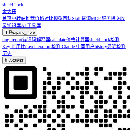
shield_lock
金大哥
首页
中转站推荐
价格对比
模型百科
Skill 资源
MCP 服务
提交收
录
知识库
AI 工具库
工具
expand_more
bug_report
错误码解释器
calculate
价格计算器
shield_lock
检测
Key 可用性
travel_explore
检测 Claude 中国用户
history
最近检测
历史
加入微信群