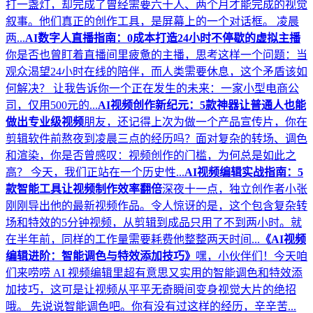
打一盏灯，却完成了曾经需要六十人、两个月才能完成的视觉
叙事。他们真正的创作工具，是屏幕上的一个对话框。 凌晨
两...
AI数字人直播指南：0成本打造24小时不停歇的虚拟主播
你是否也曾盯着直播间里疲惫的主播，思考这样一个问题：当
观众渴望24小时在线的陪伴，而人类需要休息，这个矛盾该如
何解决？ 让我告诉你一个正在发生的未来：一家小型电商公
司，仅用500元的...
AI视频创作新纪元：5款神器让普通人也能
做出专业级视频
朋友，还记得上次为做一个产品宣传片，你在
剪辑软件前熬夜到凌晨三点的经历吗？面对复杂的转场、调色
和渲染，你是否曾感叹：视频创作的门槛，为何总是如此之
高？ 今天，我们正站在一个历史性...
AI视频编辑实战指南：5
款智能工具让视频制作效率翻倍
深夜十一点，独立创作者小张
刚刚导出他的最新视频作品。令人惊讶的是，这个包含复杂转
场和特效的5分钟视频，从剪辑到成品只用了不到两小时。就
在半年前，同样的工作量需要耗费他整整两天时间...
《AI视频
编辑进阶：智能调色与特效添加技巧》
嘿，小伙伴们！今天咱
们来唠唠 AI 视频编辑里超有意思又实用的智能调色和特效添
加技巧，这可是让视频从平平无奇瞬间变身视觉大片的绝招
哦。 先说说智能调色吧。你有没有过这样的经历，辛辛苦...