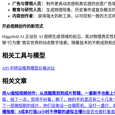
广告与营销人员：
制作更具动态感和真实感的创意广告
教育与研究人员：
生成物理现象、历史事件或复杂概念
内容创作者：
获得强大的新工具，以可控和一致的方式
开启视频创作的新范式
Higgsfield AI 正站在 AI 视频生成领域的前沿，
够“行为像”真实世界的动态数字场景。随着技术的不断成熟和应用
相关工具与模型
API 中转站推荐
模型价格对比
相关文章
用AI做短视频创作：从选题策划到成片剪辑，一套新手也能上
版，拍了一次，觉得不好看，删了。她的手机里还有二十几条“未完
了一部微短剧的成片，他们没架设一台摄影机，没打一盏灯，却
播指南：0成本打造24小时不停歇的虚拟主播
你是否也曾盯着直