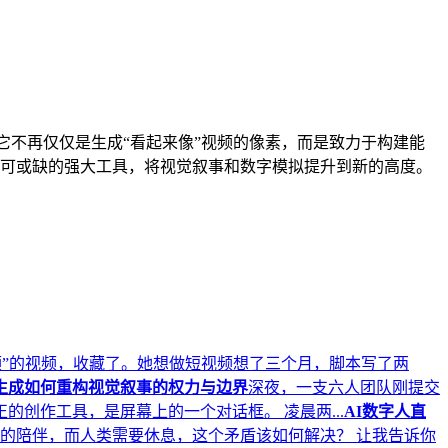
开启。它不再仅仅是生成“看起来像”视频的像素，而是致力于构建能
者手中不可或缺的强大工具，将视觉叙事和数字模拟提升到新的高度。
视频”的视频，收藏了。她想做短视频想了三个月，脚本写了两
频生成如何重构视觉叙事的权力与边界
深夜，一支六人团队刚提交
创作工具，是屏幕上的一个对话框。 凌晨两...
AI数字人直
线的陪伴，而人类需要休息，这个矛盾该如何解决？ 让我告诉你