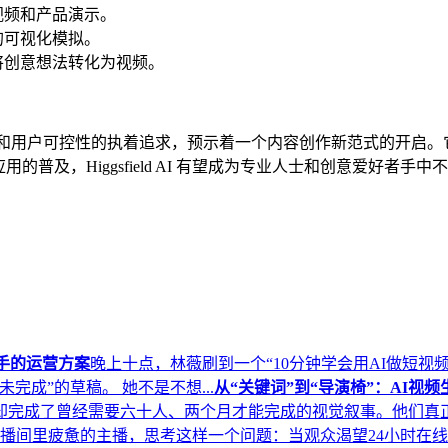
视频和产品演示。
的可视化模拟。
将创意想法转化为视频。
其对物理真实性和用户可控性的执着追求，预示着一个内容创作新范式的
的普及，Higgsfield AI 有望成为专业人士和创意爱好
手的运营方案
晚上十点，林薇刷到一个“10分钟学会用AI做短
成”的草稿。 她不是不想...
从“关键词”到“导演椅”：AI视
完成了曾经需要六十人、两个月才能完成的视觉叙事。他们真正的
播间里疲惫的主播，思考这样一个问题：当观众渴望24小时在