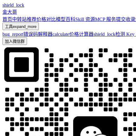
shield_lock
金大哥
首页
中转站推荐
价格对比
模型百科
Skill 资源
MCP 服务
提交收录
工具
expand_more
bug_report
错误码解释器
calculate
价格计算器
shield_lock
检测 Ke
加入微信群