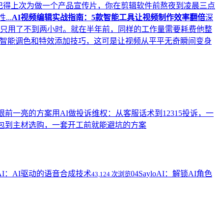
记得上次为做一个产品宣传片，你在剪辑软件前熬夜到凌晨三点
..
AI视频编辑实战指南：5款智能工具让视频制作效率翻倍
深
品只用了不到两小时。就在半年前，同样的工作量需要耗费他整
用的智能调色和特效添加技巧，这可是让视频从平平无奇瞬间变身
眼前一亮的方案
用AI做投诉维权：从客服话术到12315投诉，一
全包到主材选购，一套开工前就能避坑的方案
z AI：AI驱动的语音合成技术
04
SayloAI：解锁AI角色
43,124 次浏览