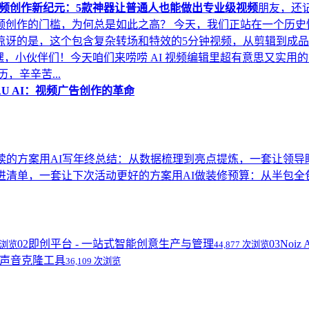
视频创作新纪元：5款神器让普通人也能做出专业级视频
朋友，还
创作的门槛，为何总是如此之高？ 今天，我们正站在一个历史性.
惊讶的是，这个包含复杂转场和特效的5分钟视频，从剪辑到成
嘿，小伙伴们！今天咱们来唠唠 AI 视频编辑里超有意思又实
辛辛苦...
dAU AI：视频广告创作的革命
读的方案
用AI写年终总结：从数据梳理到亮点提炼，一套让领导
改进清单，一套让下次活动更好的方案
用AI做装修预算：从半包
02
即创平台 - 一站式智能创意生产与管理
03
Noi
 次浏览
44,877 次浏览
语音和声音克隆工具
36,109 次浏览