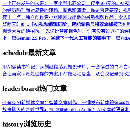
一个正在发生的未来：一家小型电商公司，仅用500元的...
AI
的经历吗？面对复杂的转场、调色和渲染，你是否曾感叹：视频
夜十一点，独立创作者小张刚刚导出他的最新视频作品。令人
整两天时间...
《AI视频编辑进阶：智能调色与特效添加技巧》
视觉大片的绝招哦。 先说说智能调色吧。你有没有过这样的经历，
上一篇
Gemini 2.5 Pro：谷歌下一代人工智能的黎明
下一篇
Vi
schedule
最新文章
用AI做读书笔记：从划线段落到知识卡片，一套读过的书不白
套让商家认真处理你的方案
用AI做活动复盘：从会议记录到
leaderboard
热门文章
01
夸克AI新媒体文章：智能文章创作，一键发布新体验
58,466
故事聊天的奇妙世界
05
Fish Audio：AI文本转
41,751 次浏览
history
浏览历史